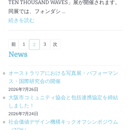
TEN THOUSAND WAVES」展が開催されます。
同展では、フォンダシ …
続きを読む
投
前
1
3
次
2
固
固
固
定
定
定
稿
News
ペ
ペ
ペ
ー
ー
ー
の
ジ
ジ
ジ
オーストラリアにおける写真展・パフォーマン
ペ
ス・国際研究会の開催
ー
2026年7月26日
ジ
大阪市コミュニティ協会と包括連携協定を締結
送
しました！
2026年7月24日
り
社会価値デザイン機構キックオフシンポジウム