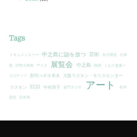
Tags
中之島に鼬を放つ
芸術
ドキュメンタリー
糸川燿史
企画
展覧会
中之島
展
伊勢大神楽
アイヌ
映画
ミルク倉庫＋
郡司ぺギオ幸夫
大阪ラスキン・モリスセンター
ココナッツ
アート
ELSI
ラスキン
中村恭子
嘉門タツオ
松本
直樹
日本画