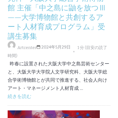
館 主催「中之島に鼬を放つⅢ
——大学博物館と共創するア
ート人材育成プログラム」受
講生募集
2024年5月29日
Artcenter
1 分 (目安の読了
時間)
昨春に設置された大阪大学中之島芸術センター
と、大阪大学大学院人文学研究科、大阪大学総
合学術博物館とが共同で推進する、社会人向け
アート・マネージメント人材育成 …
続きを読む