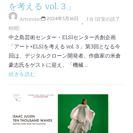
を考える vol.３」
2024年5月16日
Artcenter
1 分 (目安の読了
時間)
中之島芸術センター・ELSIセンター共創企画
「アート×ELSIを考える vol.３」第3回となる今
回は、デジタルクローン開発者、作曲家の米倉
豪志氏をゲストに迎え、「機械 …
続きを読む