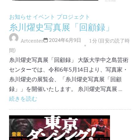
お知らせ
イベント
プロジェクト
糸川燿史写真展「回顧録」
2024年6月9日
Artcenter
1 分 (目安の読了時
間)
糸川燿史写真展「回顧録」 大阪大学中之島芸術
センターでは、令和6年5月14日より、写真家・
糸川燿史の展覧会、「糸川燿史写真展「回顧
録」」を開催いたします。 糸川燿史写真展 …
続きを読む