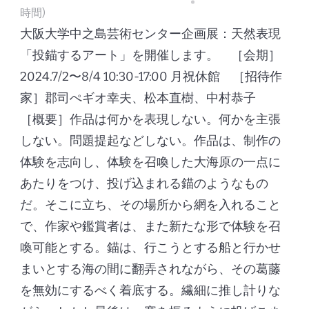
時間)
大阪大学中之島芸術センター企画展：天然表現
「投錨するアート」を開催します。 ［会期］
2024.7/2〜8/4 10:30-17:00 月祝休館 ［招待作
家］郡司ぺギオ幸夫、松本直樹、中村恭子
［概要］作品は何かを表現しない。何かを主張
しない。問題提起などしない。作品は、制作の
体験を志向し、体験を召喚した大海原の一点に
あたりをつけ、投げ込まれる錨のようなもの
だ。そこに立ち、その場所から網を入れること
で、作家や鑑賞者は、また新たな形で体験を召
喚可能とする。錨は、行こうとする船と行かせ
まいとする海の間に翻弄されながら、その葛藤
を無効にするべく着底する。繊細に推し計りな