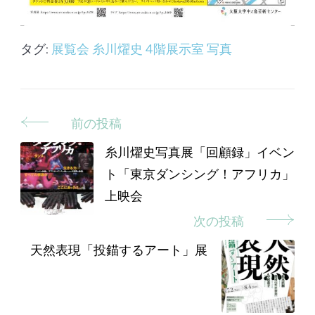
タグ:
展覧会
糸川燿史
4階展示室
写真
前の投稿
投
稿
糸川燿史写真展「回顧録」イベン
ト「東京ダンシング！アフリカ」
ナ
上映会
ビ
次の投稿
ゲ
天然表現「投錨するアート」展
ー
シ
ョ