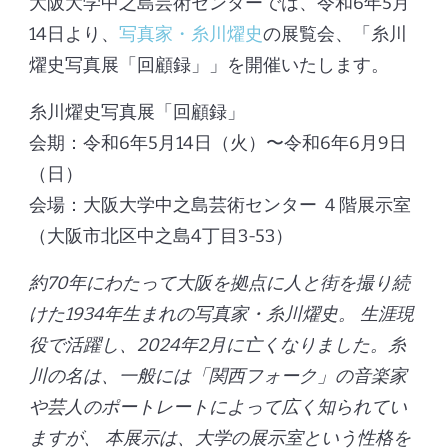
大阪大学中之島芸術センターでは、令和6年5月
14日より、
写真家・糸川燿史
の展覧会、「糸川
燿史写真展「回顧録」」を開催いたします。
糸川燿史写真展「回顧録」
会期：令和6年5月14日（火）〜令和6年6月9日
（日）
会場：大阪大学中之島芸術センター ４階展示室
（大阪市北区中之島4丁目3-53）
約70年にわたって大阪を拠点に人と街を撮り続
けた1934年生まれの写真家・糸川燿史。 生涯現
役で活躍し、2024年2月に亡くなりました。糸
川の名は、一般には「関西フォーク」の音楽家
や芸人のポートレートによって広く知られてい
ますが、 本展示は、大学の展示室という性格を