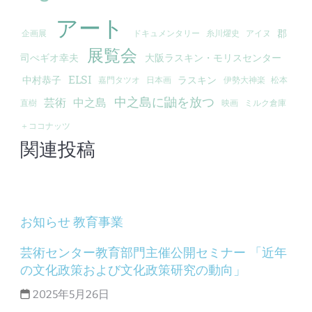
アート
郡
企画展
ドキュメンタリー
糸川燿史
アイヌ
展覧会
司ぺギオ幸夫
大阪ラスキン・モリスセンター
ELSI
中村恭子
ラスキン
嘉門タツオ
日本画
伊勢大神楽
松本
中之島に鼬を放つ
芸術
中之島
直樹
映画
ミルク倉庫
＋ココナッツ
関連投稿
お知らせ
教育事業
芸術センター教育部門主催公開セミナー 「近年
の文化政策および文化政策研究の動向」
2025年5月26日