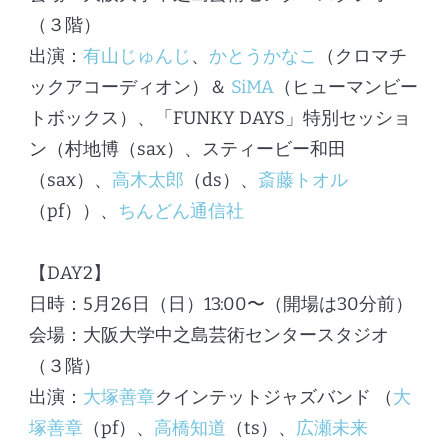
（３階）
出演：
有山じゅんじ
、
かとうかなこ
（クロマチ
ックアコーディオン）＆
SiMA
（ヒューマンビー
トボックス）、「FUNKY DAYS」特別セッショ
ン（村地博（sax）、スティービー和田
（sax）、
高木太郎
（ds）、
斎藤トオル
（pf））、
ちんどん通信社
【DAY2】
日時：5月26日（日）13:00〜（開場は30分前）
会場：大阪大学中之島芸術センタースタジオ
（３階）
出演：
大塚善章
クインテットジャズバンド （
大
塚善章
（pf）、
高橋知道
（ts）、
広瀬未来