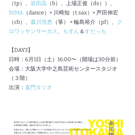
（tp）、
岩田晶
（b）、上場正俊（ds））、
NIMA
（dance）× 川﨑知（t.sax）× 芦田伸宏
（cb）、
森川浩恵
（箏） × 輪島裕介（pf）、
ク
ロワッサンサーカス
、
ちすん
＆
すだっち
【DAY3】
日時：6月1日（土）16:00〜（開場は30分前）
会場：大阪大学中之島芸術センタースタジオ
（３階）
出演：
嘉門タツオ