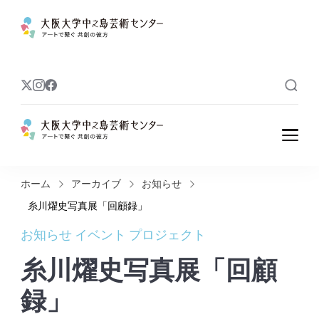
大阪大学中之島
アートで繋ぐ 共創の彼方
芸術センター
大阪大学中之島
アートで繋ぐ 共創の彼方
芸術センター
ホーム
アーカイブ
お知らせ
糸川燿史写真展「回顧録」
お知らせ
イベント
プロジェクト
糸川燿史写真展「回顧
録」