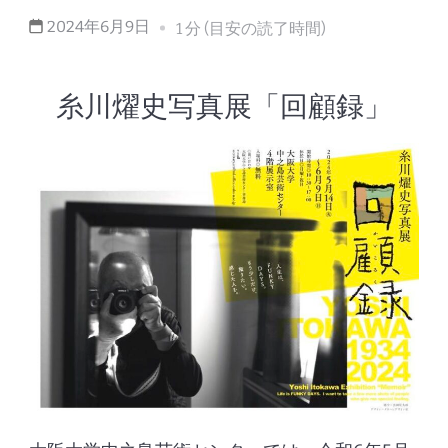
2024年6月9日
1 分 (目安の読了時間)
糸川燿史写真展「回顧録」