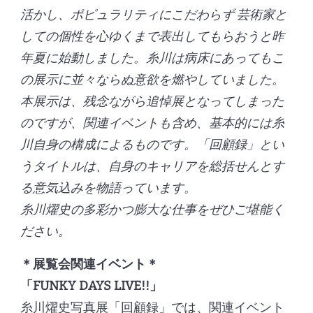
活かし、ポピュラリティにこだわらず 芸術家と
しての個性を心ゆくまで表出してもらおうと昨
年夏に始動しました。糸川は病床にあってもこ
の展示に並々ならぬ意欲を燃やしていました。
本展示は、残念ながら追悼展となってしまった
のですが、関連イベントも含め、基本的には糸
川自身の構成によるものです。「回顧録」とい
うタイトルは、自身のキャリアを総括せんとす
る意気込みを物語っています。
糸川燿史の多彩かつ膨大な仕事をぜひご堪能く
ださい。
＊展覧会関連イベント＊
「FUNKY DAYS LIVE!!」
糸川燿史写真展「回顧録」では、関連イベント