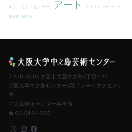
アート
キン・モリスセンター
ドキュメンタリー
糸
川燿史
日本画
〒530-0005 大阪市北区中之島4丁目3-53
大阪大学中之島センター3階「アートスクエア」
内
中之島芸術センター事務局
☎ 06-6444-2139
X
Instagram
Facebook