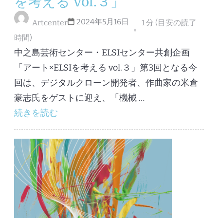
を考える vol.３」
2024年5月16日
Artcenter
1 分 (目安の読了
時間)
中之島芸術センター・ELSIセンター共創企画
「アート×ELSIを考える vol.３」第3回となる今
回は、デジタルクローン開発者、作曲家の米倉
豪志氏をゲストに迎え、「機械 …
続きを読む