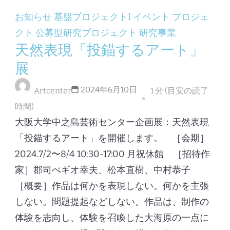
お知らせ
基盤プロジェクトI
イベント
プロジェ
クト
公募型研究プロジェクト
研究事業
天然表現「投錨するアート」
展
2024年6月10日
Artcenter
1 分 (目安の読了
時間)
大阪大学中之島芸術センター企画展：天然表現
「投錨するアート」を開催します。 ［会期］
2024.7/2〜8/4 10:30-17:00 月祝休館 ［招待作
家］郡司ぺギオ幸夫、松本直樹、中村恭子
［概要］作品は何かを表現しない。何かを主張
しない。問題提起などしない。作品は、制作の
体験を志向し、体験を召喚した大海原の一点に