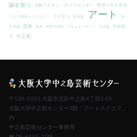
鼬を放つ
大阪ラスキン・モリスセンター
郡司ぺギオ幸夫
アート
ラスキン
ミルク倉庫＋ココナッツ
企画展
松
芸術
中村恭
本直樹
映画
伊勢大神楽
ドキュメンタリー
日本画
中之島
子
〒530-0005 大阪市北区中之島4丁目3-53
大阪大学中之島センター3階「アートスクエア」
内
中之島芸術センター事務局
☎ 06-6444-2139