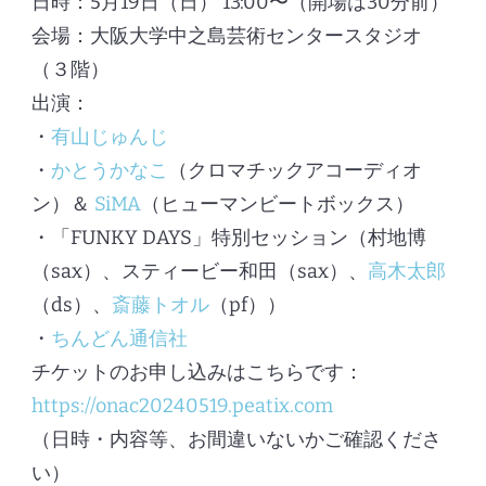
日時：5月19日（日） 13:00〜（開場は30分前）
会場：大阪大学中之島芸術センタースタジオ
（３階）
出演：
・
有山じゅんじ
・
かとうかなこ
（クロマチックアコーディオ
ン）＆
SiMA
（ヒューマンビートボックス）
・「FUNKY DAYS」特別セッション（村地博
（sax）、スティービー和田（sax）、
高木太郎
（ds）、
斎藤トオル
（pf））
・
ちんどん通信社
チケットのお申し込みはこちらです：
https://onac20240519.peatix.com
（日時・内容等、お間違いないかご確認くださ
い）