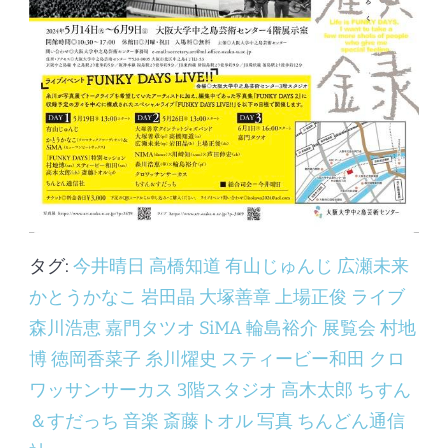
タグ:
今井晴日
高橋知道
有山じゅんじ
広瀬未来
かとうかなこ
岩田晶
大塚善章
上場正俊
ライブ
森川浩恵
嘉門タツオ
SiMA
輪島裕介
展覧会
村地
博
徳岡香菜子
糸川燿史
スティービー和田
クロ
ワッサンサーカス
3階スタジオ
高木太郎
ちすん
＆すだっち
音楽
斎藤トオル
写真
ちんどん通信