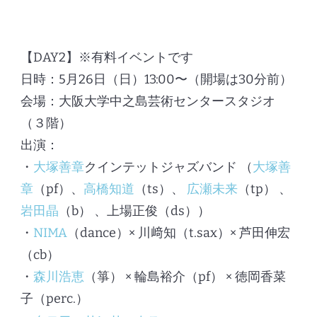
【DAY2】※有料イベントです
日時：5月26日（日）13:00〜（開場は30分前）
会場：大阪大学中之島芸術センタースタジオ
（３階）
出演：
・
大塚善章
クインテットジャズバンド （
大塚善
章
（pf）、
高橋知道
（ts）、
広瀬未来
（tp） 、
岩田晶
（b） 、上場正俊（ds））
・
NIMA
（dance）× 川﨑知（t.sax）× 芦田伸宏
（cb）
・
森川浩恵
（箏） × 輪島裕介（pf） × 徳岡香菜
子（perc.）