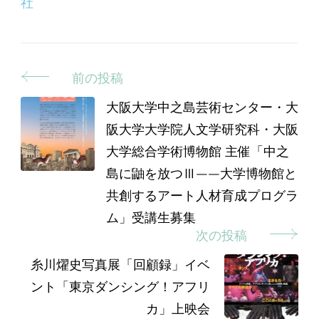
社
前の投稿
投
稿
大阪大学中之島芸術センター・大
阪大学大学院人文学研究科・大阪
ナ
大学総合学術博物館 主催「中之
ビ
島に鼬を放つⅢ——大学博物館と
ゲ
共創するアート人材育成プログラ
ー
ム」受講生募集
シ
次の投稿
ョ
糸川燿史写真展「回顧録」イベ
ン
ント「東京ダンシング！アフリ
カ」上映会