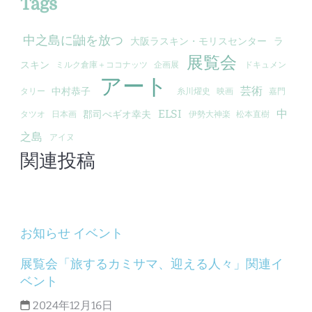
Tags
中之島に鼬を放つ
大阪ラスキン・モリスセンター
ラ
展覧会
スキン
ミルク倉庫＋ココナッツ
企画展
ドキュメン
アート
芸術
中村恭子
タリー
糸川燿史
映画
嘉門
ELSI
中
郡司ぺギオ幸夫
タツオ
日本画
伊勢大神楽
松本直樹
之島
アイヌ
関連投稿
お知らせ
イベント
展覧会「旅するカミサマ、迎える人々」関連イ
ベント
2024年12月16日