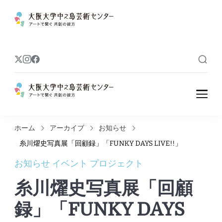
大阪大学中之島
アートで繋ぐ 共創の彼方
芸術センター
大阪大学中之島
アートで繋ぐ 共創の彼方
芸術センター
ホーム
アーカイブ
お知らせ
糸川燿史写真展「回顧録」「FUNKY DAYS LIVE!!」
お知らせ
イベント
プロジェクト
糸川燿史写真展「回顧
録」「FUNKY DAYS