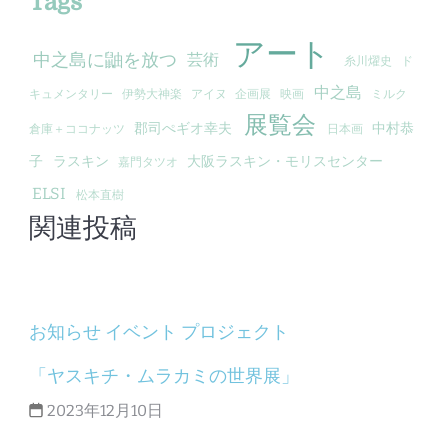
Tags
アート
中之島に鼬を放つ
芸術
糸川燿史
ド
中之島
キュメンタリー
伊勢大神楽
アイヌ
企画展
映画
ミルク
展覧会
郡司ぺギオ幸夫
中村恭
倉庫＋ココナッツ
日本画
子
ラスキン
大阪ラスキン・モリスセンター
嘉門タツオ
ELSI
松本直樹
関連投稿
お知らせ
イベント
プロジェクト
「ヤスキチ・ムラカミの世界展」
2023年12月10日