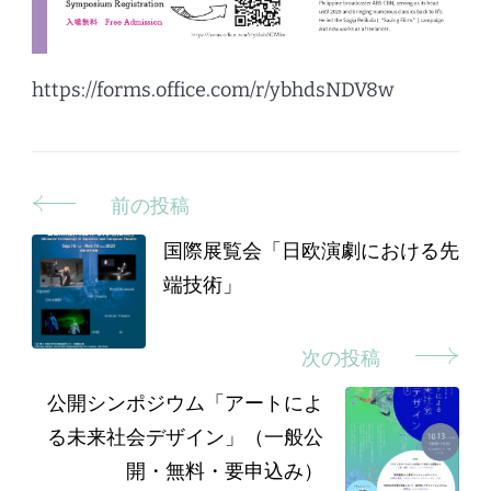
https://forms.office.com/r/ybhdsNDV8w
前の投稿
投
稿
国際展覧会「日欧演劇における先
端技術」
ナ
ビ
次の投稿
ゲ
公開シンポジウム「アートによ
ー
る未来社会デザイン」（一般公
シ
開・無料・要申込み）