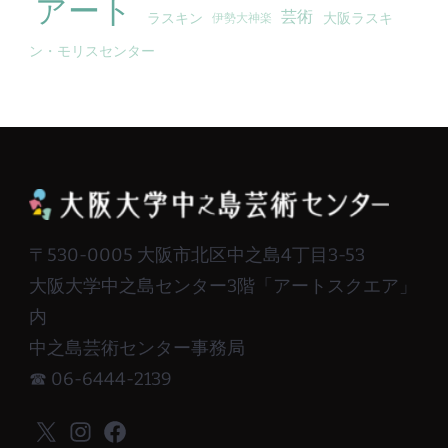
アート
芸術
ラスキン
大阪ラスキ
伊勢大神楽
ン・モリスセンター
〒530-0005 大阪市北区中之島4丁目3-53
大阪大学中之島センター3階「アートスクエア」
内
中之島芸術センター事務局
☎ 06-6444-2139
X
Instagram
Facebook