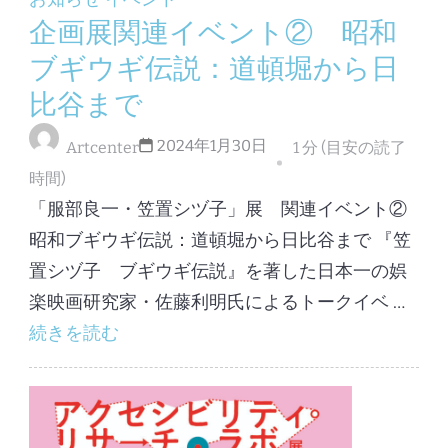
企画展関連イベント② 昭和
ブギウギ伝説：道頓堀から日
比谷まで
2024年1月30日
Artcenter
1 分 (目安の読了
時間)
「服部良一・笠置シヅ子」展 関連イベント②
昭和ブギウギ伝説：道頓堀から日比谷まで 『笠
置シヅ子 ブギウギ伝説』を著した日本一の娯
楽映画研究家・佐藤利明氏によるトークイベ …
続きを読む