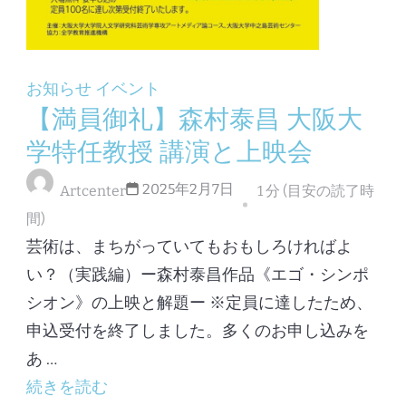
お知らせ
イベント
【満員御礼】森村泰昌 大阪大
学特任教授 講演と上映会
2025年2月7日
Artcenter
1 分 (目安の読了時
間)
芸術は、まちがっていてもおもしろければよ
い？（実践編）ー森村泰昌作品《エゴ・シンポ
シオン》の上映と解題ー ※定員に達したため、
申込受付を終了しました。多くのお申し込みを
あ …
続きを読む