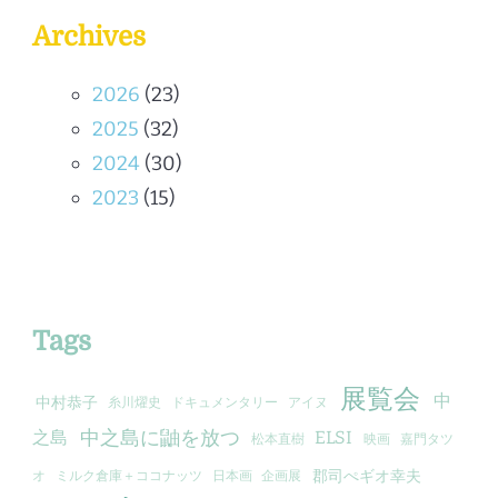
Archives
2026
(23)
2025
(32)
2024
(30)
2023
(15)
Tags
展覧会
中
中村恭子
糸川燿史
ドキュメンタリー
アイヌ
中之島に鼬を放つ
之島
ELSI
松本直樹
映画
嘉門タツ
郡司ぺギオ幸夫
オ
ミルク倉庫＋ココナッツ
日本画
企画展