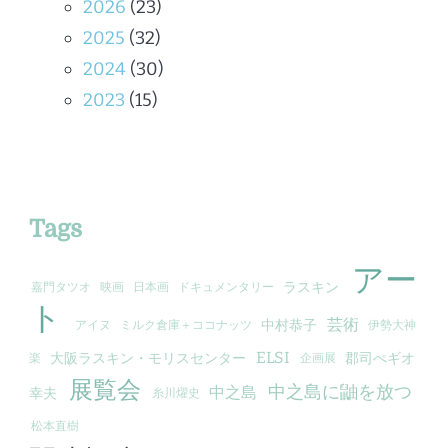
2026
(23)
2025
(32)
2024
(30)
2023
(15)
Tags
アー
ラスキン
嘉門タツオ
映画
日本画
ドキュメンタリー
ト
芸術
中村恭子
アイヌ
ミルク倉庫＋ココナッツ
伊勢大神
ELSI
大阪ラスキン・モリスセンター
郡司ぺギオ
楽
企画展
展覧会
中之島に鼬を放つ
中之島
幸夫
糸川燿史
松本直樹