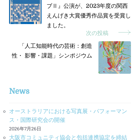
ブⅡ』公演が、2023年度の関西
ナ
えんげき大賞優秀作品賞を受賞し
ビ
ました。
ゲ
次の投稿
ー
「人工知能時代の芸術：創造
シ
性・ 影響・課題」シンポジウム
ョ
ン
News
オーストラリアにおける写真展・パフォーマン
ス・国際研究会の開催
2026年7月26日
大阪市コミュニティ協会と包括連携協定を締結