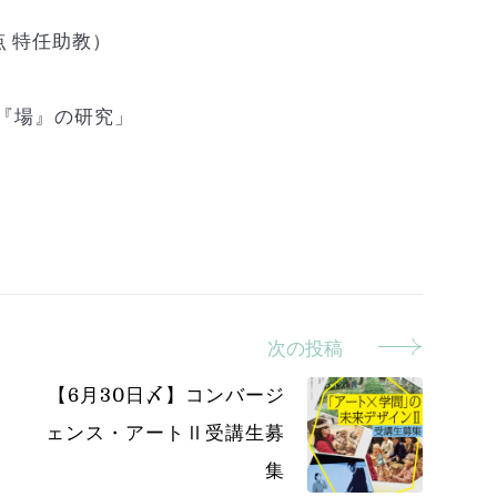
 特任助教）
『場』の研究」
次の投稿
【6月30日〆】コンバージ
ェンス・アートⅡ受講生募
集