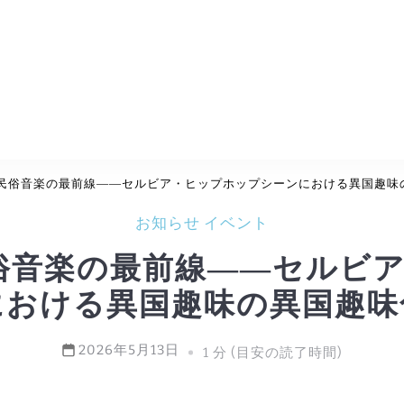
大阪大学中之島芸術センター
アートで繋ぐ 共創の彼方
民俗音楽の最前線――セルビア・ヒップホップシーンにおける異国趣味
お知らせ
イベント
俗音楽の最前線――セルビ
における異国趣味の異国趣味
2026年5月13日
1 分 (目安の読了時間)