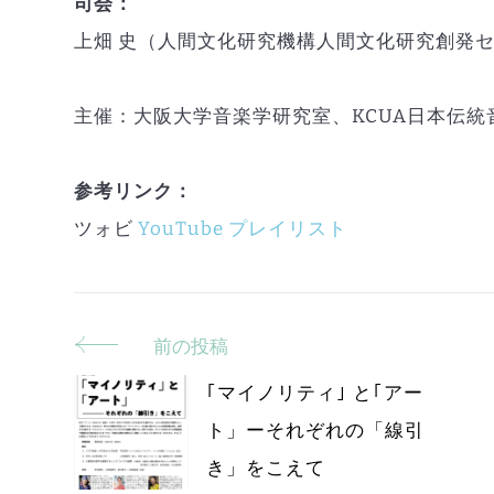
司会：
上畑 史（人間文化研究機構人間文化研究創発セ
主催：大阪大学音楽学研究室、KCUA日本伝
参考リンク：
ツォビ
YouTube プレイリスト
前の投稿
投
｢マイノリティ｣ と｢アー
稿
ト」ーそれぞれの「線引
ナ
き」をこえて