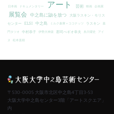
アート
芸術
日本画
ドキュメンタリー
映画
企画展
展覧会
中之島に鼬を放つ
大阪ラスキン・モリス
ELSI
中之島
センター
ラスキン
ミルク倉庫＋ココナッツ
嘉
中村恭子
郡司ぺギオ幸夫
門タツオ
伊勢大神楽
糸川燿史
アイ
ヌ
松本直樹
〒530-0005 大阪市北区中之島4丁目3-53
大阪大学中之島センター3階「アートスクエア」
内