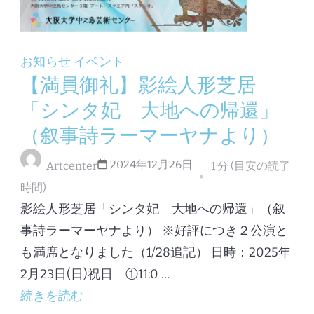
お知らせ
イベント
【満員御礼】影絵人形芝居
「シンタ妃 大地への帰還」
（叙事詩ラーマーヤナより）
2024年12月26日
Artcenter
1 分 (目安の読了
時間)
影絵人形芝居「シンタ妃 大地への帰還」（叙
事詩ラーマーヤナより） ※好評につき２公演と
も満席となりました（1/28追記） 日時：2025年
2月23日(日)祝日 ①11:0 …
続きを読む