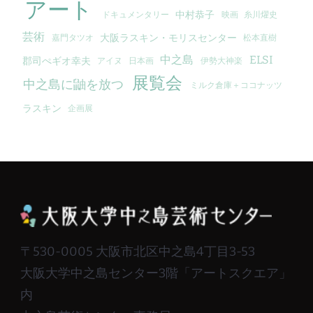
アート
中村恭子
ドキュメンタリー
映画
糸川燿史
芸術
大阪ラスキン・モリスセンター
嘉門タツオ
松本直樹
中之島
ELSI
郡司ぺギオ幸夫
アイヌ
日本画
伊勢大神楽
展覧会
中之島に鼬を放つ
ミルク倉庫＋ココナッツ
ラスキン
企画展
〒530-0005 大阪市北区中之島4丁目3-53
大阪大学中之島センター3階「アートスクエア」
内