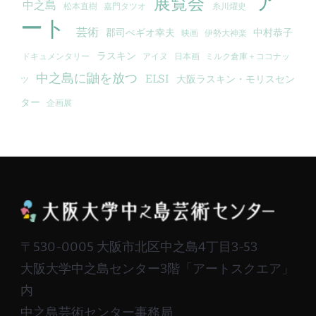
ア
展覧会
中之島
松本直樹
嘉門タツオ
糸川燿史
ート
芸術
郡司ぺギオ幸夫
中村恭子
映画
伊勢大神楽
ラスキン
ドキュメンタリー
アイヌ
日本画
ミルク倉庫＋ココナッ
中之島に鼬を放つ
ELSI
大阪ラスキン・モリスセン
ツ
ター
企画展
〒530-0005 大阪市北区中之島4丁目3-53
大阪大学中之島センター3階「アートスクエア」
内
中之島芸術センター事務局