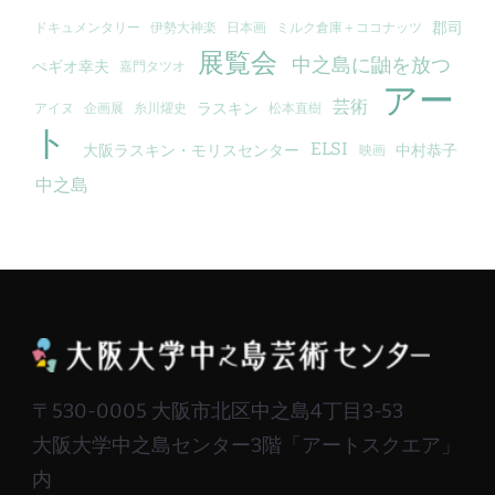
郡司
ドキュメンタリー
伊勢大神楽
日本画
ミルク倉庫＋ココナッツ
展覧会
中之島に鼬を放つ
ぺギオ幸夫
嘉門タツオ
アー
芸術
ラスキン
アイヌ
企画展
糸川燿史
松本直樹
ト
ELSI
大阪ラスキン・モリスセンター
中村恭子
映画
中之島
〒530-0005 大阪市北区中之島4丁目3-53
大阪大学中之島センター3階「アートスクエア」
内